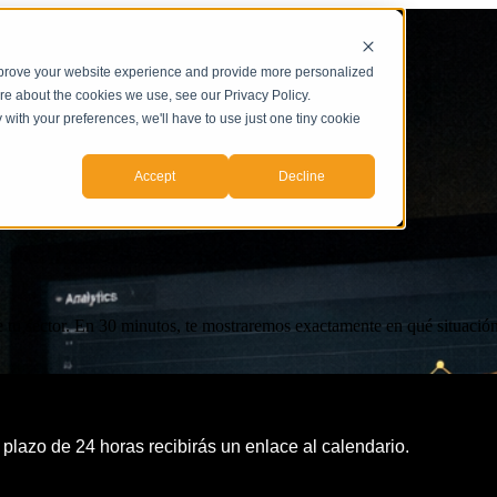
mprove your website experience and provide more personalized
ore about the cookies we use, see our Privacy Policy.
y with your preferences, we'll have to use just one tiny cookie
Accept
Decline
ad de la IA
 sector. En 30 minutos, te mostraremos exactamente en qué situación se
plazo de 24 horas recibirás un enlace al calendario.