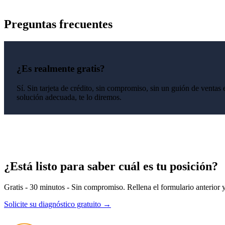
Preguntas frecuentes
¿Es realmente gratis?
Sí. Sin tarjeta de crédito, sin compromiso, sin un guión de ventas
solución adecuada, te lo diremos.
¿Está listo para saber cuál es tu posición?
Gratis - 30 minutos - Sin compromiso. Rellena el formulario anterior y 
Solicite su diagnóstico gratuito →