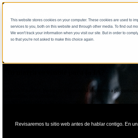
This website stores cookies on your computer. These cookies are used to i
services to you, both on this website and through other media. To find out m
We won't track your information when you visit our site. But in order to compl
so that you're not asked to make this choice again.
Diagnóstico gratuito de visibilid
¿Tu marca es visible para la IA?
Cada día, ChatGPT, Perplexity y Google AI responden a preguntas de tu
compromiso. Sólo claridad.
Revisaremos tu sitio web antes de hablar contigo. En un 