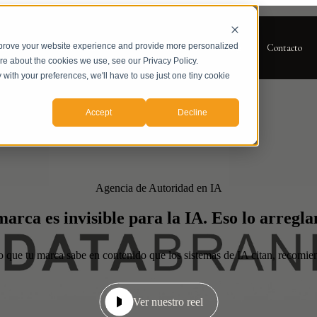
mprove your website experience and provide more personalized
icios
Casos de Estudio
Sobre nosotros
Blog
Contacto
ore about the cookies we use, see our Privacy Policy.
y with your preferences, we'll have to use just one tiny cookie
Accept
Decline
Agencia de Autoridad en IA
arca es invisible para la IA. Eso lo arregl
 que tu marca sabe en contenido que los sistemas de IA citan, recomie
Ver nuestro reel