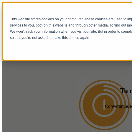
This website stores cookies on your computer. These cookies are used to i
Show submenu for Servicios
Serv
services to you, both on this website and through other media. To find out m
We won't track your information when you visit our site. But in order to compl
so that you're not asked to make this choice again.
Tu m
Convertimos lo