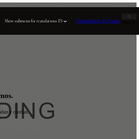
Diagnóstico AI Gratis
Show submenu for translations
ES
Search
amos.
ndan y confían.