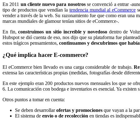
En 2011
un cliente nuevo para nosotros
se convenció a entrar -aun
tipo de productos que vendían la
tendencia mundial al eCommerce
se
vender a través de la web. Su razonamiento fue que como eran una mar
marcas mundiales de glamour tenían sitios de eCommerce-.
En fin,
construimos un sitio increíble y novedoso
dentro de Volu
Hubspot se dió cuenta de eso, nos dijo que su plataforma fue plante
estos trágicos pensamientos,
continuamos y descubrimos que había
¿Qué implica hacer E-commerce?
El eCommerce bien llevado es una carga considerable de trabajo.
Re
extensa las características propias (medidas, fotografías desde diferen
En este ejemplo eran 200 productos nuevos mensuales los que se ofrec
6. La comunicación con bodega e inventarios es esencial. Ya existen s
Otros puntos a tomar en cuenta:
Se deben desarrollar
ofertas y promociones
que vayan a la par 
El sistema de
envío o de recolección
en tiendas es indispensab