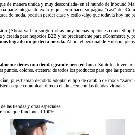
que de manera tímida y muy desconfiada- en el mundo de Inbound Market
ría parte integral de éxito y quisieron hacer su página "casi" de eCom
ca de moda, podrían perder clase y estilo -algo que todavía hoy me par
sion (Ahora ya han surgido otras muy buenas opciones como Shopif
ada y creada para negocios B2B y no precisamente para eCommerce y, por
mos logrado un perfecta mezcla.
Ahora el personal de Hubspot piens
almente tienes una tienda grande pero en línea
. Subir los inventar
tes puntos, colores, etcétera) de todos los productos para que las person
ían, pues habían decidido adoptar el tipo de cambio de moda "Zara" de
istemas que comunican directo el almacén con las tiendas virtuales.
de las tiendas y otras especiales.
le para que funcione al 100%.