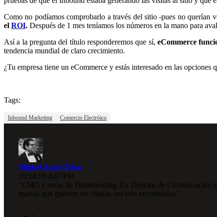
pruebas de que el Inbound estaba generando las visitas al sitio y que 
Como no podíamos comprobarlo a través del sitio -pues no querían ven
el
ROI
.
Después de 1 mes teníamos los números en la mano para avalar
Así a la pregunta del título responderemos que sí,
eCommerce funcio
tendencia mundial de claro crecimiento.
¿Tu empresa tiene un eCommerce y estás interesado en las opciones q
Tags:
Inbound Marketing
Comercio Electróico
Miguel Angel Tolsa
10/24/19 4:47 PM
"CMO y socio de Databranding. Ex Director de Comunicación en I
marcas que quieren ser citadas, no solo encontradas."