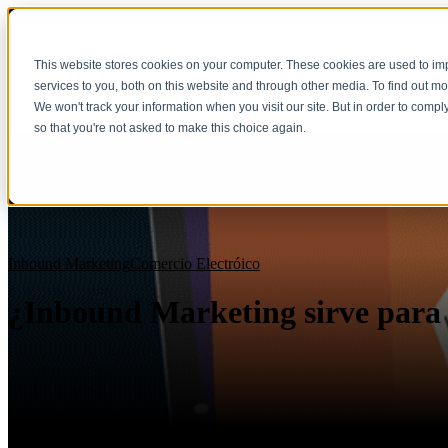
This website stores cookies on your computer. These cookies are used to i
services to you, both on this website and through other media. To find out m
We won't track your information when you visit our site. But in order to compl
so that you're not asked to make this choice again.
Inbound Marketing
Comercio Electróico
¿Inbound Marketing sirve para