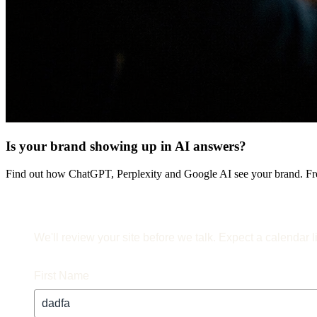
Is your brand showing up in AI answers?
Find out how ChatGPT, Perplexity and Google AI see your brand. Fre
We'll review your site before we talk. Expect a calendar l
First Name