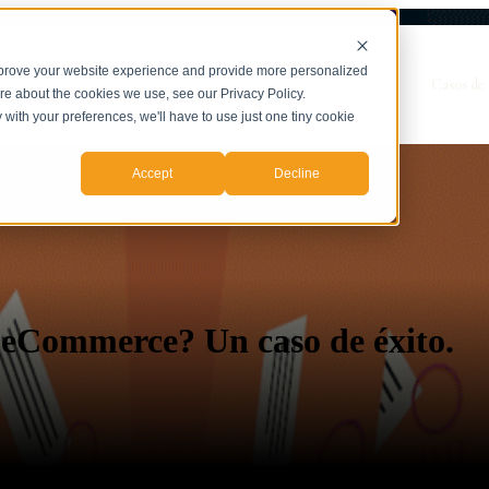
mprove your website experience and provide more personalized
Show submenu for Servicios
Servicios
Casos de 
ore about the cookies we use, see our Privacy Policy.
y with your preferences, we'll have to use just one tiny cookie
Accept
Decline
 eCommerce? Un caso de éxito.