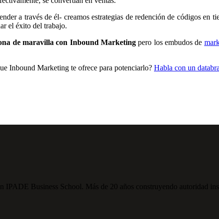
efectivamente, se convertían en ventas.
der a través de él- creamos estrategias de redención de códigos en ti
 el éxito del trabajo.
na de maravilla con Inbound Marketing
pero los embudos de
mark
ue Inbound Marketing te ofrece para potenciarlo?
Habla con un databr
PADE Business School. Más de 20 años construyendo autoridad institu