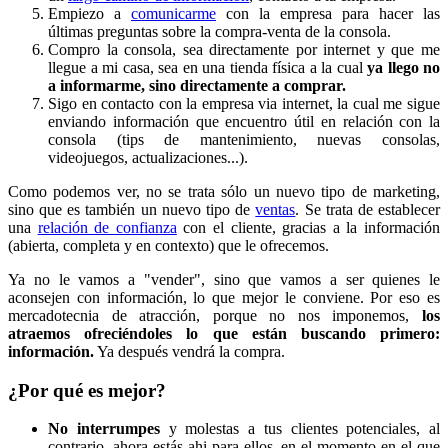
Empiezo a
comunicarme
con la empresa para hacer las
últimas preguntas sobre la compra-venta de la consola.
Compro la consola, sea directamente por internet y que me
llegue a mi casa, sea en una tienda física a la cual
ya llego no
a informarme, sino directamente a comprar.
Sigo en contacto con la empresa via internet, la cual me sigue
enviando información que encuentro útil en relación con la
consola (tips de mantenimiento, nuevas consolas,
videojuegos, actualizaciones...).
Como podemos ver, no se trata sólo un nuevo tipo de marketing,
sino que es también un nuevo tipo de
ventas
. Se trata de establecer
una
relación de confianza
con el cliente, gracias a la información
(abierta, completa y en contexto) que le ofrecemos.
Ya no le vamos a "vender", sino que vamos a ser quienes le
aconsejen con información, lo que mejor le conviene. Por eso es
mercadotecnia de atracción, porque no nos imponemos,
los
atraemos ofreciéndoles lo que están buscando primero:
información.
Ya después vendrá la compra.
¿Por qué es mejor?
No interrumpes
y molestas a tus clientes potenciales, al
contrario, ahora estás ahi para ellos, en el momento en el que