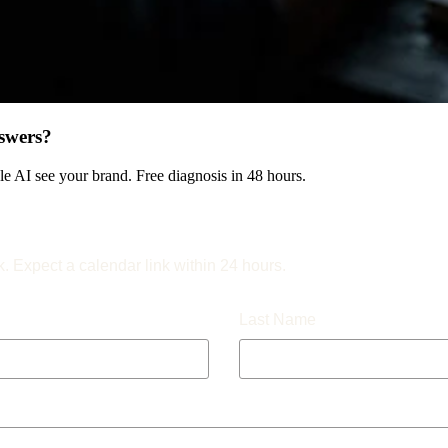
swers?
 AI see your brand. Free diagnosis in 48 hours.
k. Expect a calendar link within 24 hours.
Last Name