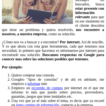
buscados, busca
estar presente con
información
relevante
para que
en ese momento en
el cliente descubra
que tiene un problema y quiera resolverlo,
nos encuentre a
nosotros, a nuestra empresa
, como su solución.
¿Cómo nos va a buscar y a encontrar?
Por internet.
Así de sencillo.
Y es que ahora con esta gran herramienta, cada que tenemos una
necesidad, lo primero que hacemos es informarnos por internet para
encontrarle una solución.
Buscamos respuestas en Google para
conocer mas sobre las soluciones posibles que tenemos
.
Por ejemplo:
Quiero comprar una consola.
Googleo "tipos de consolas" y de ahi en adelante, me
empiezo a
informar
más
Empiezo un
recorrido de compra
por internet en el que me
informo lo más que puedo sobre: precios, proveedores,
garantías, juegos que tiene instalados etc.
Una vez que ya sé más sobre el tema, es decir, que ya recorrí
un
largo camino de información
, contacto a la empresa.