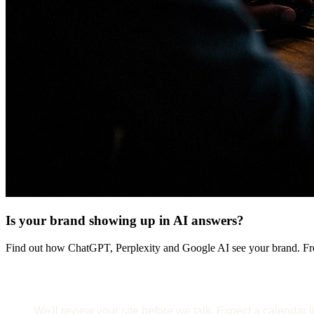
Is your brand showing up in AI answers?
Find out how ChatGPT, Perplexity and Google AI see your brand. Fre
We'll review your site before we talk. Expect a calendar l