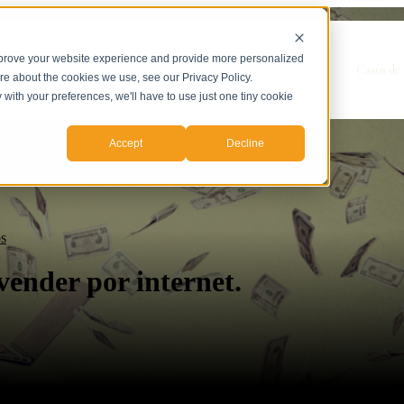
mprove your website experience and provide more personalized
Show submenu for Servicios
Servicios
Casos de 
ore about the cookies we use, see our Privacy Policy.
y with your preferences, we'll have to use just one tiny cookie
Accept
Decline
os
ender por internet.