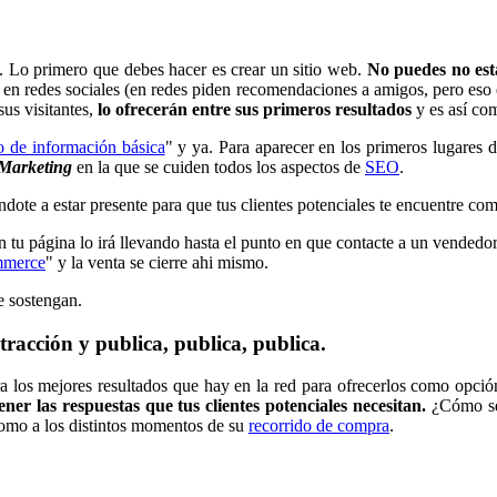
ia. Lo primero que debes hacer es crear un sitio web.
No puedes no est
n redes sociales (en redes piden recomendaciones a amigos, pero eso es
sus visitantes,
lo ofrecerán entre sus primeros resultados
y es así com
o de información básica
" y ya. Para aparecer en los primeros lugares d
Marketing
en la que se cuiden todos los aspectos de
SEO
.
dote a estar presente para que tus clientes potenciales te encuentre co
n tu página lo irá llevando hasta el punto en que contacte a un vendedor
mmerce
" y la venta se cierre ahi mismo.
e sostengan.
racción y publica, publica, publica.
 mejores resultados que hay en la red para ofrecerlos como opción a 
ner las respuestas que tus clientes potenciales necesitan.
¿Cómo se
 como a los distintos momentos de su
recorrido de compra
.