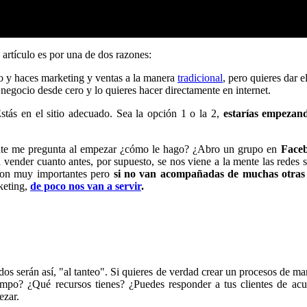
 artículo es por una de dos razones:
o y haces marketing y ventas a la manera
tradicional
, pero quieres dar e
egocio desde cero y lo quieres hacer directamente en internet.
stás en el sitio adecuado. Sea la opción 1 o la 2,
estarías empezan
te me pregunta al empezar ¿cómo le hago? ¿Abro un grupo en
Face
ender cuanto antes, por supuesto, se nos viene a la mente las redes s
 son muy importantes pero
si no van acompañadas de muchas otras
keting,
de poco nos van a servir
.
dos serán así, "al tanteo". Si quieres de verdad crear un procesos de ma
mpo? ¿Qué recursos tienes? ¿Puedes responder a tus clientes de ac
ezar.