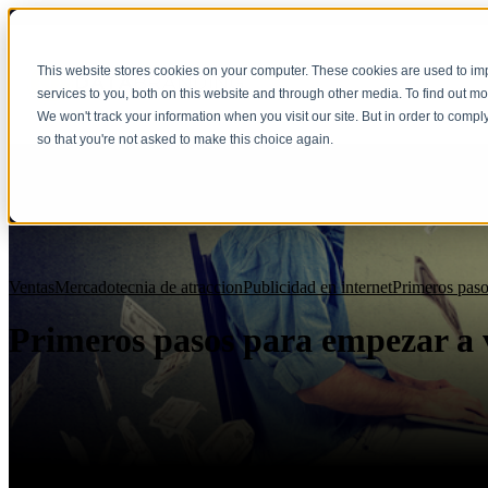
This website stores cookies on your computer. These cookies are used to i
services to you, both on this website and through other media. To find out m
We won't track your information when you visit our site. But in order to compl
so that you're not asked to make this choice again.
Ventas
Mercadotecnia de atraccion
Publicidad en internet
Primeros pas
Primeros pasos para empezar a v