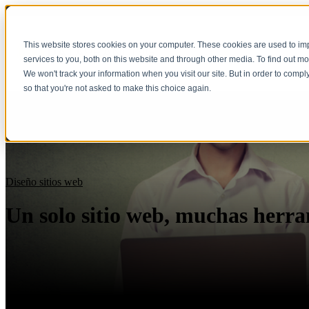
This website stores cookies on your computer. These cookies are used to i
services to you, both on this website and through other media. To find out m
We won't track your information when you visit our site. But in order to compl
so that you're not asked to make this choice again.
Diseño sitios web
Un solo sitio web, muchas herr