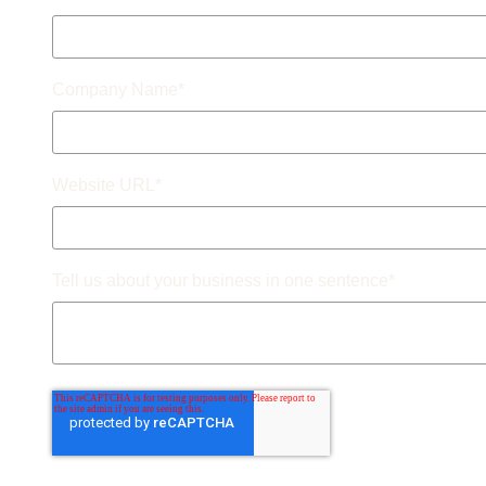
Company Name
*
Website URL
*
Tell us about your business in one sentence
*