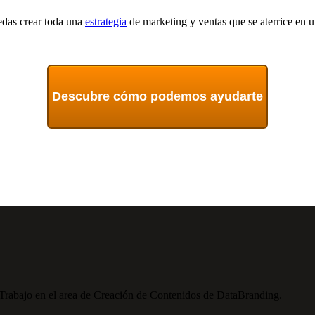
edas crear toda una
estrategia
de marketing y ventas que se aterrice en 
Descubre cómo podemos ayudarte
 Trabajo en el area de Creación de Contenidos de DataBranding.