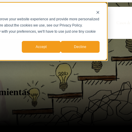
mprove your website experience and provide more personalized
Show submenu for Servicios
Servicios
Casos de 
ore about the cookies we use, see our Privacy Policy.
y with your preferences, we'll have to use just one tiny cookie
Accept
Decline
amientas