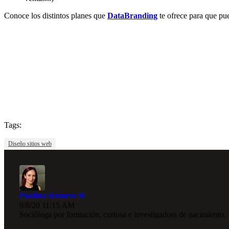
Conoce los distintos planes que
DataBranding
te ofrece para que pu
Tags:
Diseño sitios web
Paulina Romero H
9/8/20 11:15 AM
Socióloga por formación, curiosa e investigadora de nacimiento.