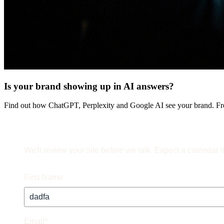
Is your brand showing up in AI answers?
Find out how ChatGPT, Perplexity and Google AI see your brand. Fre
We'll review your site before we talk. Expect a calendar l
First Name
Email
*