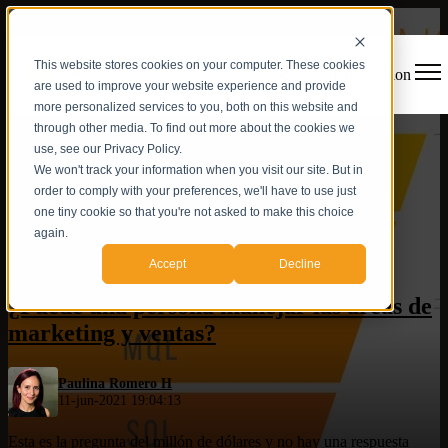
This website stores cookies on your computer. These cookies
Open main navigation
are used to improve your website experience and provide
more personalized services to you, both on this website and
through other media. To find out more about the cookies we
use, see our Privacy Policy.
We won't track your information when you visit our site. But in
order to comply with your preferences, we'll have to use just
one tiny cookie so that you're not asked to make this choice
again.
Digital Strategy
,
Smarketing
Accept
Decline
¿Puede una persona manejar las áreas de
marketing y ventas?
Paulina Romero H
11-jun-2021 19:04:13
Esta es la pregunta del millón de dólares y no hay una respuesta