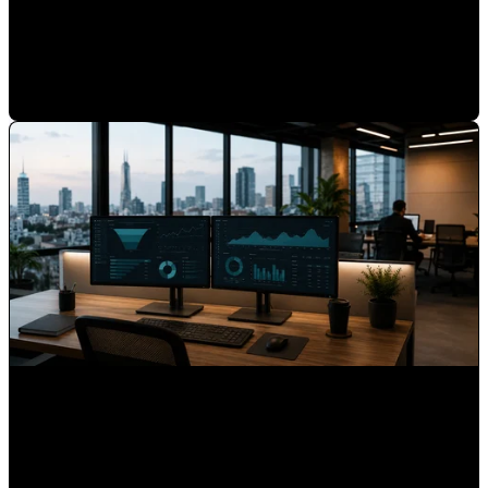
Cómo saber si tu marca está lista para una estrategia de
autoridad
Mauricio Romero
•
17-jun-2026 9:00:04
Lo que 15 años como el primer partner de HubSpot en
América Latina nos enseñaron sobre los mercados
hispanos