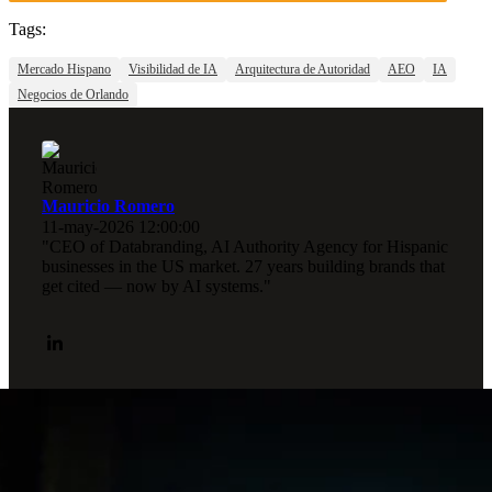
Tags:
Mercado Hispano
Visibilidad de IA
Arquitectura de Autoridad
AEO
IA
Negocios de Orlando
Mauricio Romero
11-may-2026 12:00:00
"CEO of Databranding, AI Authority Agency for Hispanic
businesses in the US market. 27 years building brands that
get cited — now by AI systems."