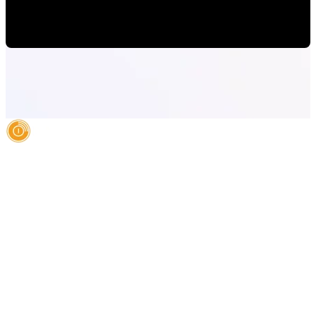
Mauricio Romero
•
22-may-2026 11:00:00
AI Authority Agency for Hispanic Businesses
Services
Case Studies
About
Blog
Contact
LEGAL
©2026 Databranding. All rights reserved. 121 S. ORANGE AVE SUITE 1500
ORLANDO FLORIDA 32801