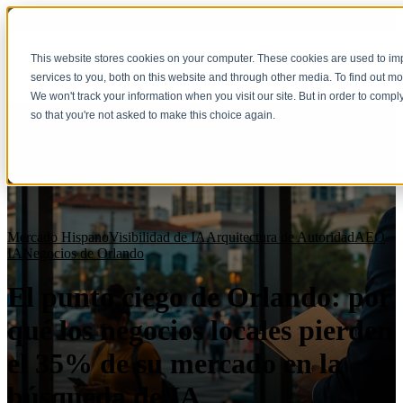
This website stores cookies on your computer. These cookies are used to i
services to you, both on this website and through other media. To find out m
We won't track your information when you visit our site. But in order to compl
so that you're not asked to make this choice again.
Mercado Hispano
Visibilidad de IA
Arquitectura de Autoridad
AEO
IA
Negocios de Orlando
El punto ciego de Orlando: por
qué los negocios locales pierden
el 35% de su mercado en la
búsqueda de IA