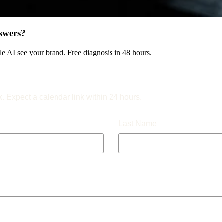
swers?
 AI see your brand. Free diagnosis in 48 hours.
k. Expect a calendar link within 24 hours.
Last Name