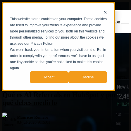
This website stores cookies on your computer. These cookies
Open main navigation
are used to improve your website experience and provide
more personalized services to you, both on this website and
through other media. To find out more about the cookies we
use, see our Privacy Policy.
We won't track your information when you visit our site. But in
order to comply with your preferences, we'll have to use just
one tiny cookie so that you're not asked to make this choice
again.
Marketing and Sales
,
Visibilidad de IA
,
AEO
,
Autoridad de Marca
,
Accept
Decline
IA
Qué es AI Referrals en HubSpot y por
qué debes medirlo
Mauricio Romero
03-jul-2026 9:15:01