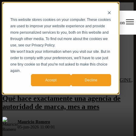
This website stores cookies on your computer. These cookies
Open main navigation
are used to improve your website experience and provide
more personalized services to you, both on this website and
through other media. To find out more about the cookies we
use, see our Privacy Policy.
We won't track your information when you visit our site. But in
order to comply with your preferences, we'll have to use just
one tiny cookie so that you're not asked to make this choice
again.
Arquitectura de Autoridad
,
Autoridad de Marca
,
STORY ENGINE
,
Accept
Decline
Estrategia de Contenido
,
Command Center
,
Agencia
,
Signal
Qué hace exactamente una agencia de
autoridad de marca, mes a mes
Mauricio Romero
05-jun-2026 11:00:01