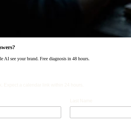
swers?
 AI see your brand. Free diagnosis in 48 hours.
k. Expect a calendar link within 24 hours.
Last Name