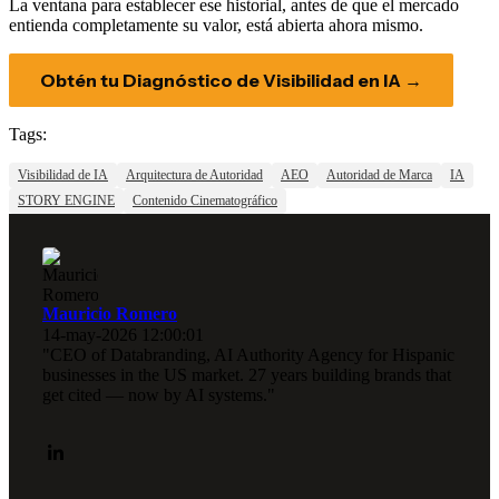
La ventana para establecer ese historial, antes de que el mercado
entienda completamente su valor, está abierta ahora mismo.
Obtén tu Diagnóstico de Visibilidad en IA →
Tags:
Visibilidad de IA
Arquitectura de Autoridad
AEO
Autoridad de Marca
IA
STORY ENGINE
Contenido Cinematográfico
Mauricio Romero
14-may-2026 12:00:01
"CEO of Databranding, AI Authority Agency for Hispanic
businesses in the US market. 27 years building brands that
get cited — now by AI systems."