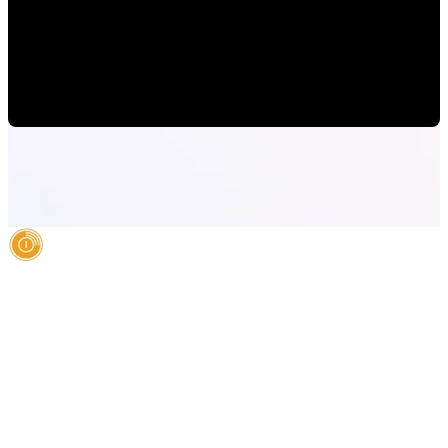
Cómo usar HubSpot para medir autoridad de marca, no
solo contactos
Mauricio Romero
•
24-jun-2026 11:00:02
AI Authority Agency for Hispanic Businesses
Services
Case Studies
About
Blog
Contact
LEGAL