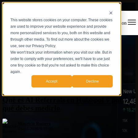
This website stores cookies on your computer. These cookies
Open main navigation
are used to improve your website experience and provide
more personalized services to you, both on this website and
through other media. To find out more about the cookies we
use, see our Privacy Policy.
We won't track your information when you visit our site. But in
order to comply with your preferences, we'll have to use just
one tiny cookie so that you're not asked to make this choice
again.
Marketing and Sales
,
Visibilidad de IA
,
AEO
,
Autoridad de Marca
,
Accept
Decline
IA
Qué es AI Referrals en HubSpot y por
qué debes medirlo
Mauricio Romero
03-jul-2026 9:15:01