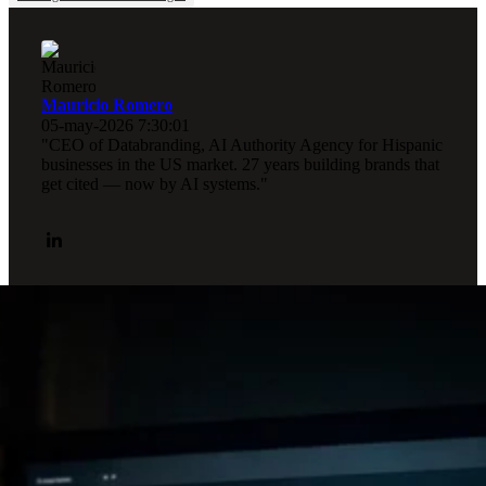
Mauricio Romero
05-may-2026 7:30:01
"CEO of Databranding, AI Authority Agency for Hispanic
businesses in the US market. 27 years building brands that
get cited — now by AI systems."