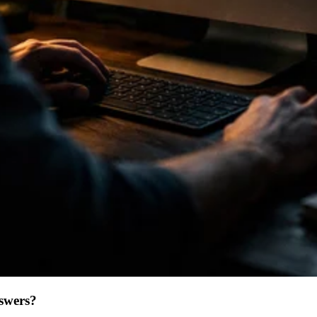
swers?