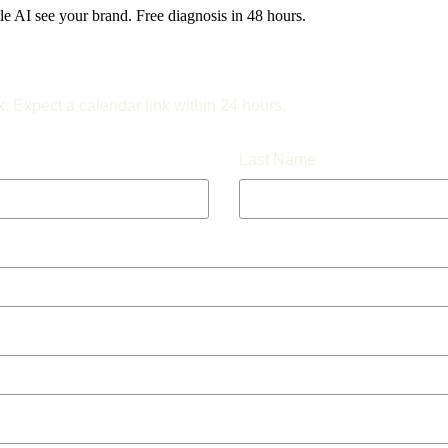
 AI see your brand. Free diagnosis in 48 hours.
k. Expect a calendar link within 24 hours.
Last Name