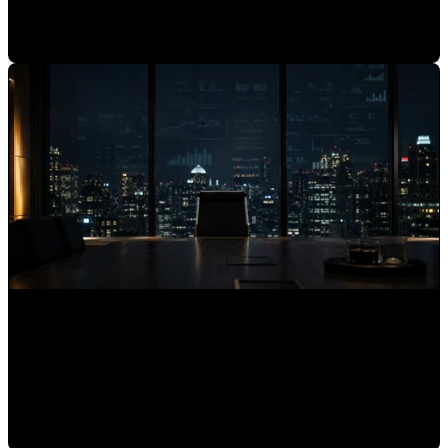
Mauricio Romero
•
03-jul-2026 9:15:01
Por qué las marcas expertas son invisibles para los
asistentes de IA
Mauricio Romero
•
30-jun-2026 9:00:04