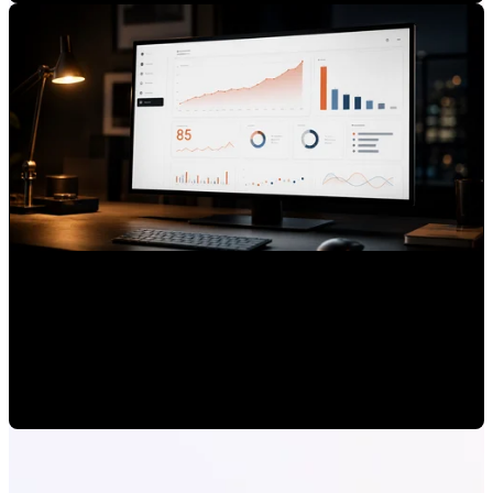
Cómo usar HubSpot para medir autoridad de marca, no
solo contactos
Mauricio Romero
•
24-jun-2026 11:00:02