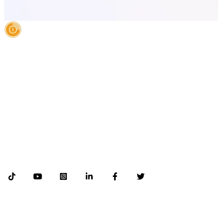
AI Authority Agency for Hispanic Businesses
Services
Case Studies
About
Blog
Contact
LEGAL
©2026 Databranding. All rights reserved. 121 S. ORANGE AVE SUITE 1500
ORLANDO FLORIDA 32801