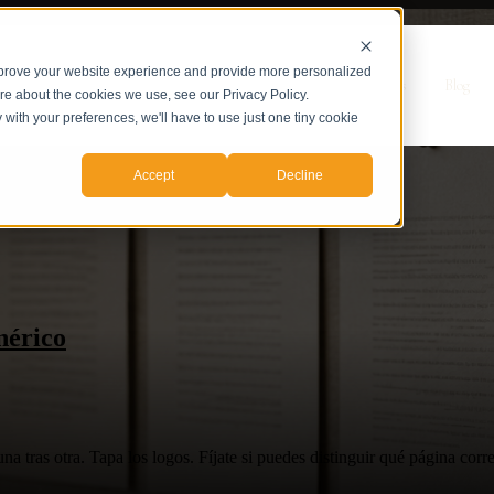
mprove your website experience and provide more personalized
r Servicios
Servicios
Casos de Estudio
Sobre nosotros
Blog
ore about the cookies we use, see our Privacy Policy.
y with your preferences, we'll have to use just one tiny cookie
Accept
Decline
nérico
a tras otra. Tapa los logos. Fíjate si puedes distinguir qué página corre