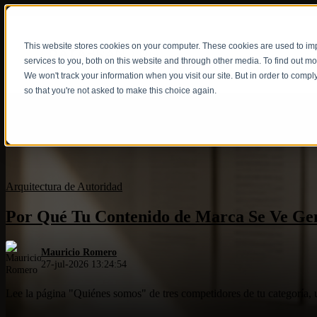
This website stores cookies on your computer. These cookies are used to i
Show submenu fo
services to you, both on this website and through other media. To find out m
We won't track your information when you visit our site. But in order to compl
so that you're not asked to make this choice again.
Arquitectura de Autoridad
Por Qué Tu Contenido de Marca Se Ve Ge
Mauricio Romero
27-jul-2026 13:24:54
Lee la página "Quiénes somos" de tres competidores de tu categoría, un