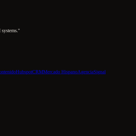
I systems."
ontenido
Hubspot
CRM
Mercado Hispano
Agencia
Signal