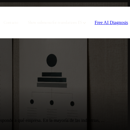
Free AI Diagnosis
Contacto
Show submenu for translations
ES
sponde a qué empresa. En la mayoría de las industrias, ...