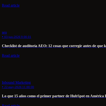
Read article
seo
•
03-jun-2026 9:00:01
Checklist de auditoría AEO: 12 cosas que corregir antes de que l
Read article
Inbound Marketing
•
22-may-2026 11:00:00
Lo que 15 años como el primer partner de HubSpot en América L
Read article