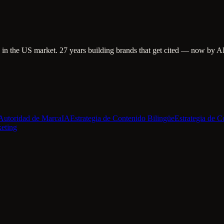
in the US market. 27 years building brands that get cited — now by A
Autoridad de Marca
IA
Estrategia de Contenido Bilingüe
Estrategia de C
eting