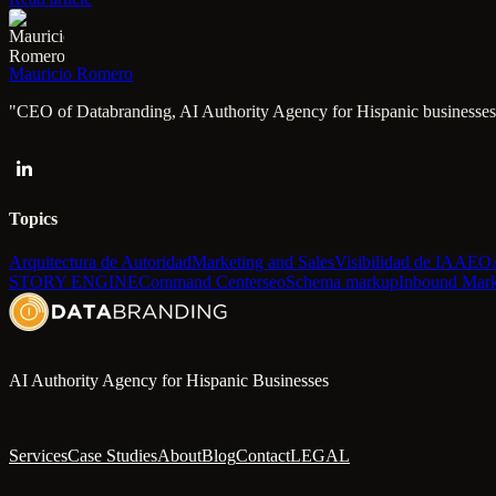
Mauricio Romero
"CEO of Databranding, AI Authority Agency for Hispanic businesses 
Topics
Arquitectura de Autoridad
Marketing and Sales
Visibilidad de IA
AEO
STORY ENGINE
Command Center
seo
Schema markup
Inbound Mark
AI Authority Agency for Hispanic Businesses
Services
Case Studies
About
Blog
Contact
LEGAL