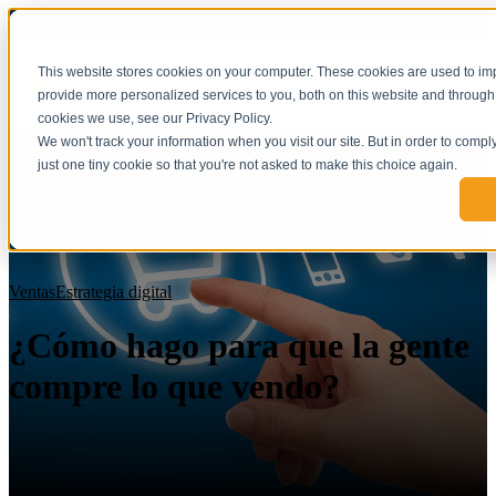
This website stores cookies on your computer. These cookies are used to i
provide more personalized services to you, both on this website and through
cookies we use, see our Privacy Policy.
We won't track your information when you visit our site. But in order to compl
just one tiny cookie so that you're not asked to make this choice again.
Ventas
Estrategia digital
¿Cómo hago para que la gente
compre lo que vendo?