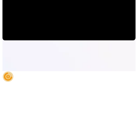
Primeros pasos para empezar a vender por internet.
Paulina Romero H
•
1/1/20 11:15 AM
AI Authority Agency for Hispanic Businesses
Services
Case Studies
About
Blog
Contact
LEGAL