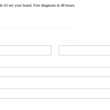
 AI see your brand. Free diagnosis in 48 hours.
k. Expect a calendar link within 24 hours.
Last Name