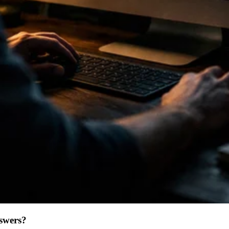
swers?