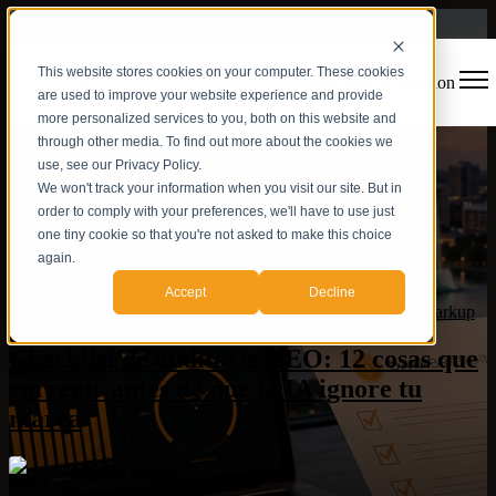
This website stores cookies on your computer. These cookies
Open main navigation
are used to improve your website experience and provide
more personalized services to you, both on this website and
through other media. To find out more about the cookies we
use, see our Privacy Policy.
We won't track your information when you visit our site. But in
order to comply with your preferences, we'll have to use just
one tiny cookie so that you're not asked to make this choice
again.
seo
,
Visibilidad de IA
,
Arquitectura de Autoridad
,
AEO
,
Accept
Decline
Autoridad de Marca
,
IA
,
Estrategia de Contenido
,
Schema markup
Checklist de auditoría AEO: 12 cosas que
corregir antes de que la IA ignore tu
marca
Mauricio Romero
03-jun-2026 9:00:01