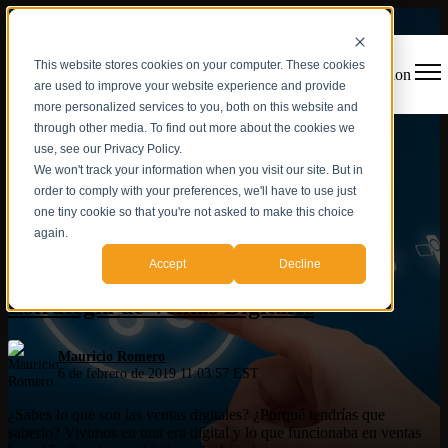
This website stores cookies on your computer. These cookies
Open main navigation
are used to improve your website experience and provide
more personalized services to you, both on this website and
through other media. To find out more about the cookies we
use, see our Privacy Policy.
We won't track your information when you visit our site. But in
order to comply with your preferences, we'll have to use just
one tiny cookie so that you're not asked to make this choice
again.
Ventas
Accept
Decline
Estrategia de Ventas Digitales
Mauricio Romero
6 de febrero de 2019 11:03:57 EST
¿Sabes lo que son las ventas digitales? ¿Porqué tendrías que
saberlo? Vivimos en una era digital y lo que funcionaba en ventas