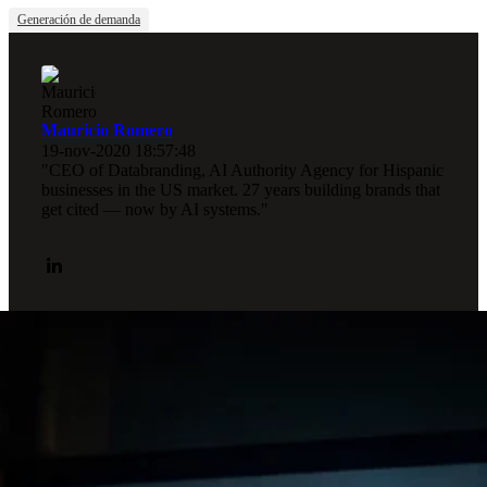
Generación de demanda
Mauricio Romero
19-nov-2020 18:57:48
"CEO of Databranding, AI Authority Agency for Hispanic
businesses in the US market. 27 years building brands that
get cited — now by AI systems."