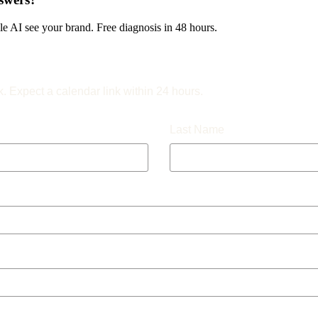
 AI see your brand. Free diagnosis in 48 hours.
k. Expect a calendar link within 24 hours.
Last Name