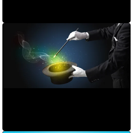
Mauricio Romero
•
10-jun-2021 20:27:02
Cómo optimizar tu embudo de generación de demanda
Mauricio Romero
•
10-mar-2021 16:32:03