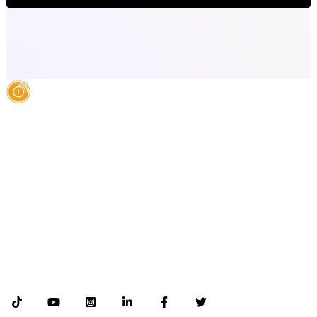
AI Authority Agency for Hispanic Businesses
Services
Case Studies
About
Blog
Contact
LEGAL
©2026 Databranding. All rights reserved. 121 S. ORANGE AVE SUITE 1500
ORLANDO FLORIDA 32801