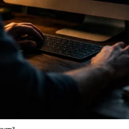
swers?