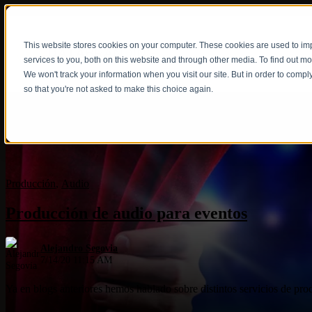
This website stores cookies on your computer. These cookies are used to i
Show submenu fo
services to you, both on this website and through other media. To find out m
We won't track your information when you visit our site. But in order to compl
so that you're not asked to make this choice again.
Producción
,
Audio
Producción de audio para eventos
Alejandro Segovia
7/14/20 11:15 AM
Ya en blogs anteriores hemos hablado sobre distintos servicios de pro