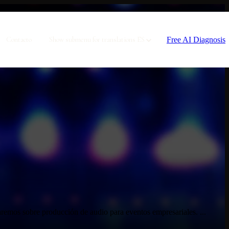
Free AI Diagnosis
Contacto
Show submenu for translations
ES
aremos sobre producción de audio para eventos empresariales. ...