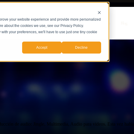
mprove your website experience and provide more personalized
r Servicios
Servicios
Casos de Estudio
Sobre nosotros
Blog
ore about the cookies we use, see our Privacy Policy.
y with your preferences, we'll have to use just one tiny cookie
Accept
Decline
ducción de audio: Jingle, Multimedia, Audio para videos. Esta vez habl