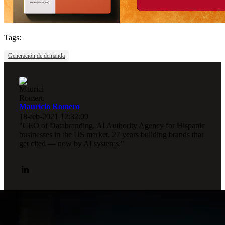
Tags:
Generación de demanda
Mauricio Romero
18-feb-2021 12:32:09
"CEO of Databranding, AI Authority Agency for Hispanic
businesses in the US market. 27 years building brands that
get cited — now by AI systems."