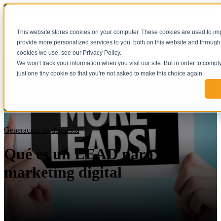
This website stores cookies on your computer. These cookies are used to i
provide more personalized services to you, both on this website and through
cookies we use, see our Privacy Policy.
We won't track your information when you visit our site. But in order to compl
just one tiny cookie so that you're not asked to make this choice again.
Generación de demanda
Qué es un LEAD para
marketing digital