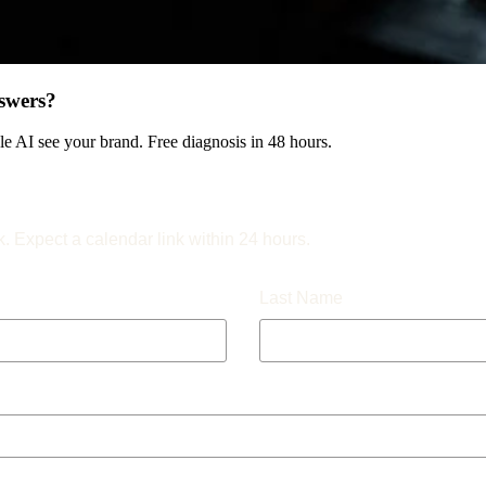
swers?
 AI see your brand. Free diagnosis in 48 hours.
k. Expect a calendar link within 24 hours.
Last Name