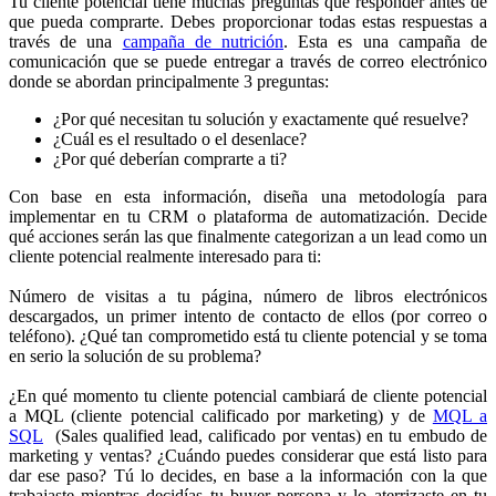
Tu cliente potencial tiene muchas preguntas que responder antes de
que pueda comprarte. Debes proporcionar todas estas respuestas a
través de una
campaña de nutrición
. Esta es una campaña de
comunicación que se puede entregar a través de correo electrónico
donde se abordan principalmente 3 preguntas:
¿Por qué necesitan tu solución y exactamente qué resuelve?
¿Cuál es el resultado o el desenlace?
¿Por qué deberían comprarte a ti?
Con base en esta información, diseña una metodología para
implementar en tu CRM o plataforma de automatización. Decide
qué acciones serán las que finalmente categorizan a un lead como un
cliente potencial realmente interesado para ti:
Número de visitas a tu página, número de libros electrónicos
descargados, un primer intento de contacto de ellos (por correo o
teléfono). ¿Qué tan comprometido está tu cliente potencial y se toma
en serio la solución de su problema?
¿En qué momento tu cliente potencial cambiará de cliente potencial
a MQL (cliente potencial calificado por marketing) y de
MQL a
SQL
(Sales qualified lead, calificado por ventas) en tu embudo de
marketing y ventas? ¿Cuándo puedes considerar que está listo para
dar ese paso? Tú lo decides, en base a la información con la que
trabajaste mientras decidías tu buyer persona y lo aterrizaste en tu